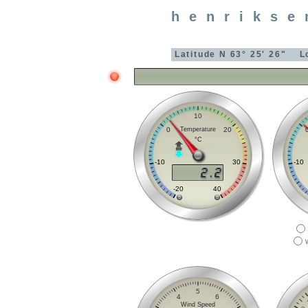
henriks
Latitude
N 63° 25' 26"
L