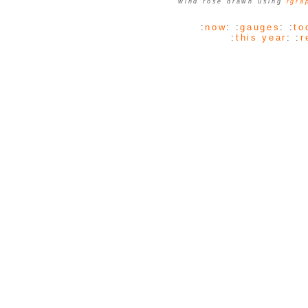
wind rose drawn using
rgra
:
now
: :
gauges
: :
to
:
this year
: :
r