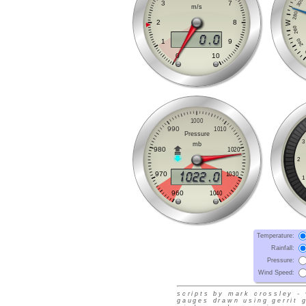
Temperature
:
Rainfall
:
Pressure
:
Wind Speed
:
scripts by mark crossley -
gauges drawn using gerrit 